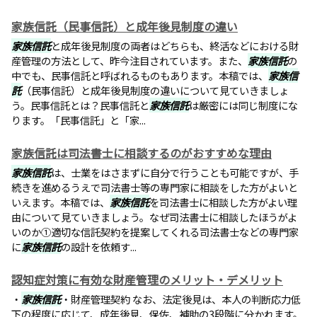
家族信託（民事信託）と成年後見制度の違い
家族信託
と成年後見制度の両者はどちらも、終活などにおける財
産管理の方法として、昨今注目されています。また、
家族信託
の
中でも、民事信託と呼ばれるものもあります。本稿では、
家族信
託
（民事信託）と成年後見制度の違いについて見ていきましょ
う。民事信託とは？民事信託と
家族信託
は厳密には同じ制度にな
ります。「民事信託」と「家...
家族信託は司法書士に相談するのがおすすめな理由
家族信託
は、士業をはさまずに自分で行うことも可能ですが、手
続きを進めるうえで司法書士等の専門家に相談をした方がよいと
いえます。本稿では、
家族信託
を司法書士に相談した方がよい理
由について見ていきましょう。なぜ司法書士に相談したほうがよ
いのか①適切な信託契約を提案してくれる司法書士などの専門家
に
家族信託
の設計を依頼す...
認知症対策に有効な財産管理のメリット・デメリット
・
家族信託
・財産管理契約 なお、法定後見は、本人の判断応力低
下の程度に応じて、成年後見、保佐、補助の3段階に分かれます。