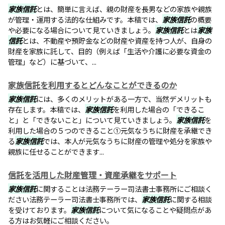
家族信託
とは、簡単に言えば、親の財産を長男などの家族や親族
が管理・運用する法的な仕組みです。本稿では、
家族信託
の概要
や必要になる場合について見ていきましょう。
家族信託
とは
家族
信託
とは、不動産や預貯金などの財産や資産を持つ人が、自身の
財産を家族に託して、目的（例えば「生活や介護に必要な資金の
管理」など）に基づいて、...
家族信託を利用するとどんなことができるのか
家族信託
には、多くのメリットがある一方で、当然デメリットも
存在します。本稿では、
家族信託
を利用した場合の「できるこ
と」と「できないこと」について見ていきましょう。
家族信託
を
利用した場合の５つのできること①元気なうちに財産を承継でき
る
家族信託
では、本人が元気なうちに財産の管理や処分を家族や
親族に任せることができます...
信託を活用した財産管理・資産承継をサポート
家族信託
に関することは法務テーラー司法書士事務所にご相談く
ださい法務テーラー司法書士事務所では、
家族信託
に関する相談
を受けております。
家族信託
について気になることや疑問点があ
る方はお気軽にご相談ください。