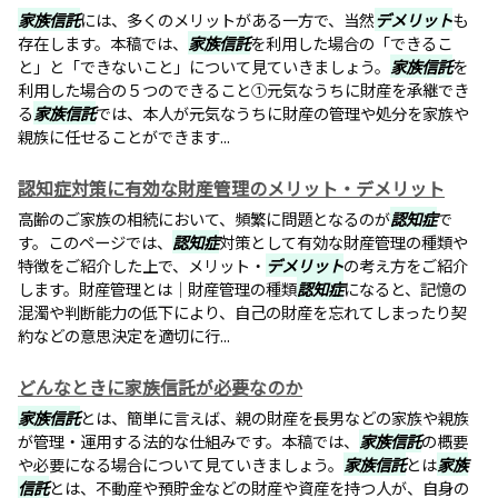
家族信託
には、多くのメリットがある一方で、当然
デメリット
も
存在します。本稿では、
家族信託
を利用した場合の「できるこ
と」と「できないこと」について見ていきましょう。
家族信託
を
利用した場合の５つのできること①元気なうちに財産を承継でき
る
家族信託
では、本人が元気なうちに財産の管理や処分を家族や
親族に任せることができます...
認知症対策に有効な財産管理のメリット・デメリット
高齢のご家族の相続において、頻繁に問題となるのが
認知症
で
す。このページでは、
認知症
対策として有効な財産管理の種類や
特徴をご紹介した上で、メリット・
デメリット
の考え方をご紹介
します。財産管理とは｜財産管理の種類
認知症
になると、記憶の
混濁や判断能力の低下により、自己の財産を忘れてしまったり契
約などの意思決定を適切に行...
どんなときに家族信託が必要なのか
家族信託
とは、簡単に言えば、親の財産を長男などの家族や親族
が管理・運用する法的な仕組みです。本稿では、
家族信託
の概要
や必要になる場合について見ていきましょう。
家族信託
とは
家族
信託
とは、不動産や預貯金などの財産や資産を持つ人が、自身の