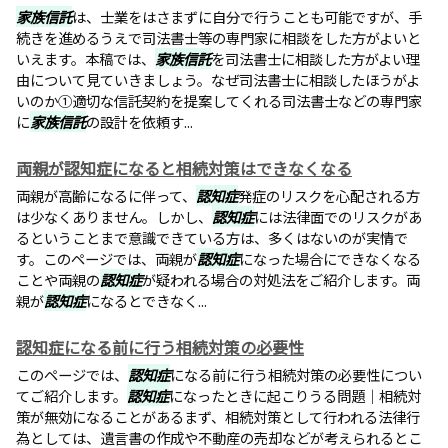
家族信託
は、士業をはさまずに自分で行うことも可能ですが、手
続きを進めるうえで司法書士等の専門家に相談をした方がよいと
いえます。本稿では、
家族信託
を司法書士に相談した方がよい理
由について見ていきましょう。なぜ司法書士に相談したほうがよ
いのか①適切な信託契約を提案してくれる司法書士などの専門家
に
家族信託
の設計を依頼す...
両親が認知症になると相続対策はできなくなる
両親が高齢になるに伴って、
認知症
発症のリスクを心配される方
は少なくありません。しかし、
認知症
には法律面でのリスクがあ
るということまで意識できている方は、多くはないのが実情で
す。このページでは、両親が
認知症
になった場合にできなくなる
ことや両親の
認知症
が疑われる場合の対処法をご紹介します。両
親が
認知症
になるとできなく...
認知症になる前に行う相続対策の必要性
このページでは、
認知症
になる前に行う相続対策の必要性につい
てご紹介します。
認知症
になったときに起こりうる問題｜相続対
策が無効になることがあるまず、相続対策として行われる法律行
為としては、遺言書の作成や不動産の売却などが考えられるとこ