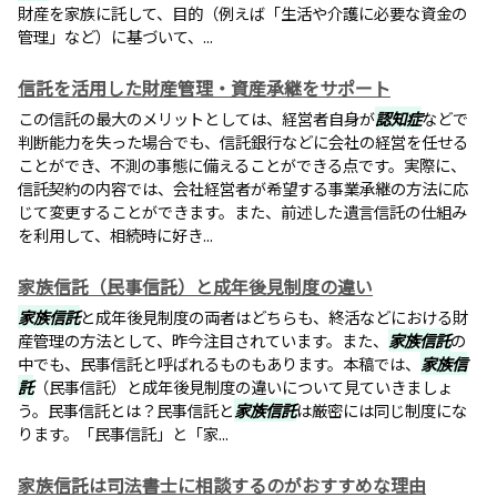
財産を家族に託して、目的（例えば「生活や介護に必要な資金の
管理」など）に基づいて、...
信託を活用した財産管理・資産承継をサポート
この信託の最大のメリットとしては、経営者自身が
認知症
などで
判断能力を失った場合でも、信託銀行などに会社の経営を任せる
ことができ、不測の事態に備えることができる点です。実際に、
信託契約の内容では、会社経営者が希望する事業承継の方法に応
じて変更することができます。また、前述した遺言信託の仕組み
を利用して、相続時に好き...
家族信託（民事信託）と成年後見制度の違い
家族信託
と成年後見制度の両者はどちらも、終活などにおける財
産管理の方法として、昨今注目されています。また、
家族信託
の
中でも、民事信託と呼ばれるものもあります。本稿では、
家族信
託
（民事信託）と成年後見制度の違いについて見ていきましょ
う。民事信託とは？民事信託と
家族信託
は厳密には同じ制度にな
ります。「民事信託」と「家...
家族信託は司法書士に相談するのがおすすめな理由