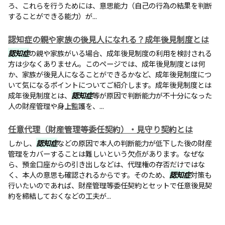
ろ、これらを行うためには、意思能力（自己の行為の結果を判断
することができる能力）が...
認知症の親や家族の後見人になれる？成年後見制度とは
認知症
の親や家族がいる場合、成年後見制度の利用を検討される
方は少なくありません。このページでは、成年後見制度とは何
か、家族が後見人になることができるかなど、成年後見制度につ
いて気になるポイントについてご紹介します。成年後見制度とは
成年後見制度とは、
認知症
等が原因で判断能力が不十分になった
人の財産管理や身上監護を、...
任意代理（財産管理等委任契約）・見守り契約とは
しかし、
認知症
などの原因で本人の判断能力が低下した後の財産
管理をカバーすることは難しいという欠点があります。なぜな
ら、預金口座からの引き出しなどは、代理権の存否だけではな
く、本人の意思も確認されるからです。そのため、
認知症
対策も
行いたいのであれば、財産管理等委任契約とセットで任意後見契
約を締結しておくなどの工夫が...