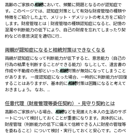
高齢のご家族の
相続
において、頻繁に問題となるのが認知症で
す。このページでは、認知症対策として有効な財産管理の種類や
特徴をご紹介した上で、メリット・デメリットの考え方をご紹介
します。財産管理とは｜財産管理の種類認知症になると、記憶の
混濁や判断能力の低下により、自己の財産を忘れてしまったり契
約などの意思決定を適切に行...
両親が認知症になると相続対策はできなくなる
両親が認知症になって判断能力が低下すると、意思能力（自己の
行為の結果を判断することができる能力）なしとして、遺言書の
作成や不動産の売却といった
相続
対策が無効になってしまうこと
があります。 一度認知症になった場合、一時的に判断能力が回復
することはありますが、基本的に
相続
対策は困難になると考えて
おきましょう。 なお、...
任意代理（財産管理等委任契約）・見守り契約とは
高齢のご家族がいる場合、
相続
などを見据えた本人の生活のサポ
ートについて検討しておくことが重要になります。具体的には、
財産管理（判断能力の低下に備えて信頼できる人に財産の管理等
を委ねること）について検討・実行しておくと安心です。このペ