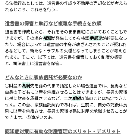
る法律行為としては、遺言書の作成や不動産の売却などが考えら
れるところ、これらを行う...
遺言書の保管と執行など複雑な手続きを依頼
遺言書を作成したら、それをそのまま自宅においておくこともで
きますが、その場合
相続
が発生してから検認
手続き
が必要になっ
たり、場合によっては遺言書の中身が改ざんされたことが疑われ
るなどして、新たなトラブルの火種となってしまうことが考えら
れます。そこで、以下では、遺言書を保管しておく制度の概要
と、司法書士に遺言書を保管...
どんなときに家族信託が必要なのか
①財産の
相続
先を孫の代まで指定したい場合遺言では、長男など
自身の子どもに財産を承継させることはできますが、長男の死後
に孫に財産を承継させるなど、二次
相続
以降のことは指定できま
せん。この点、家族信託契約であれば、生前に、自分の死後は長
男に財産を承継させ、長男の死後は孫に財産を承継させることが
できます。 ②障がいのあ...
認知症対策に有効な財産管理のメリット・デメリット