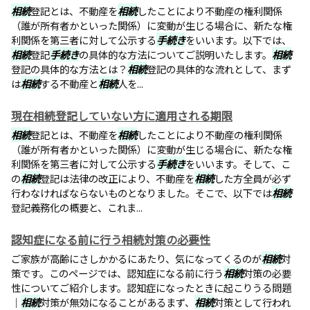
相続
登記とは、不動産を
相続
したことにより不動産の権利関係
（誰が所有者かといった関係）に変動が生じる場合に、新たな権
利関係を第三者に対して公示する
手続き
をいいます。以下では、
相続
登記
手続き
の具体的な方法についてご説明いたします。
相続
登記の具体的な方法とは？
相続
登記の具体的な流れとして、まず
は
相続
する不動産と
相続
人を...
現在相続登記していない方に適用される期限
相続
登記とは、不動産を
相続
したことにより不動産の権利関係
（誰が所有者かといった関係）に変動が生じる場合に、新たな権
利関係を第三者に対して公示する
手続き
をいいます。そして、こ
の
相続
登記は法律の改正により、不動産を
相続
した方全員が必ず
行わなければならないものとなりました。そこで、以下では
相続
登記義務化の概要と、これま...
認知症になる前に行う相続対策の必要性
ご家族が高齢にさしかかるにあたり、気になってくるのが
相続
対
策です。このページでは、認知症になる前に行う
相続
対策の必要
性についてご紹介します。認知症になったときに起こりうる問題
｜
相続
対策が無効になることがあるまず、
相続
対策として行われ