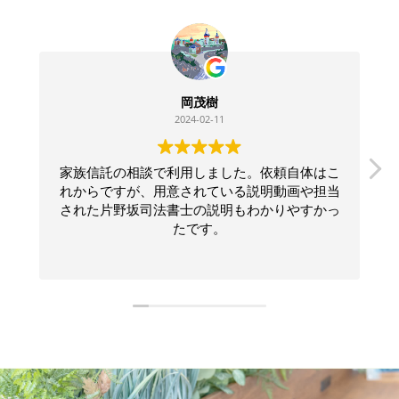
岡茂樹
2024-02-11
家族信託の相談で利用しました。依頼自体はこ
他の専
れからですが、用意されている説明動画や担当
れなか
された片野坂司法書士の説明もわかりやすかっ
書士に
たです。
き自分
ても安
不都合
当日に
信託手
制度は
きて本
た書類