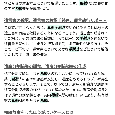
容と今後の対策方法について解説いたします。
相続
登記の義務化
の内容
相続
登記が義務化さ...
遺言書の確認、遺言書の検認手続き、遺言執行サポート
ご家族が亡くなった際に、
相続
手続き
で初めにやることは故人の
遺言書の有無を確認することになるでしょう。遺言書が残されて
いた場合、その遺言書の種類によっては一定の
手続き
を経ないで
遺言書を開封してしまうと行政罰を受ける可能性があります。そ
こで、以下では、遺言書について必要な
手続き
などについて解説
いたします。遺言書の種類...
遺産分割協議の調整、遺産分割協議書の作成
遺産分割協議は、共同
相続
人の話し合いによって行われるため、
共同
相続
人の各々の思惑が交錯し、遺産をめぐるトラブルが発生
することがあります。そこで、以下では、遺産分割協議の調整や
遺産分割協議書の作成について解説いたします。遺産分割協議と
は？遺産分割協議とは、共同
相続
人間の話し合いにより、共有状
態の
相続
財産を各共同
相続
...
相続放棄をしたほうがよいケースとは