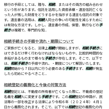
移行の手段としては、贈与、
相続
、またはその両方の組み合わせ
という形があります。信託を活用した資産承継・遺言信託亡くな
った人が残した財産をどうするかを指示する遺言も信託の対象で
す。遺言書の活用は、
相続
人同士の争いの可能性を減らすために
は有効な方法です。しかし、遺言書の作成、保管、執行などの
手
続き
は複雑で、専門的な知...
相続手続きの手順や流れ・期限について
ご家族が亡くなると、法律上
相続
が開始しますが、
相続
手続き
に
はできるだけ早く行わなければならないものや、比較的時間的な
余裕があるものまで様々な
手続き
が存在します。そこで、以下で
は、
相続
手続き
の手順や流れ、・期限について解説いたします。
相続
開始から７日以内に行う必要のある
手続き
まず、
相続
が発生
したら初めにやるべきこと...
相続登記の義務化と今後の対策方法
相続
登記とは、不動産の所有者が亡くなった際に、不動産の登記
名義を
相続
人に変更する
手続き
です。この
相続
登記の申請が、民
法等の一部を改正する法律により令和６年（２０２４年）４月１
日から義務化されます。そこで、以下では
相続
登記の義務化の内