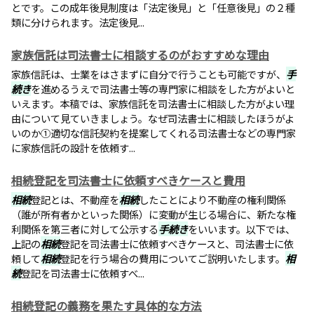
とです。この成年後見制度は「法定後見」と「任意後見」の２種
類に分けられます。法定後見...
家族信託は司法書士に相談するのがおすすめな理由
家族信託は、士業をはさまずに自分で行うことも可能ですが、
手
続き
を進めるうえで司法書士等の専門家に相談をした方がよいと
いえます。本稿では、家族信託を司法書士に相談した方がよい理
由について見ていきましょう。なぜ司法書士に相談したほうがよ
いのか①適切な信託契約を提案してくれる司法書士などの専門家
に家族信託の設計を依頼す...
相続登記を司法書士に依頼すべきケースと費用
相続
登記とは、不動産を
相続
したことにより不動産の権利関係
（誰が所有者かといった関係）に変動が生じる場合に、新たな権
利関係を第三者に対して公示する
手続き
をいいます。以下では、
上記の
相続
登記を司法書士に依頼すべきケースと、司法書士に依
頼して
相続
登記を行う場合の費用についてご説明いたします。
相
続
登記を司法書士に依頼すべ...
相続登記の義務を果たす具体的な方法