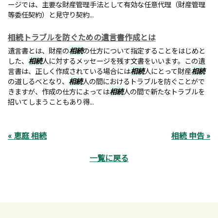
ージでは、主要な財産管理手法として有効な任意代理（財産管理
等委任契約）と見守り契約...
相続トラブルを防ぐための遺言書作成とは
遺言書とは、財産の
相続
の仕方について指定することをはじめと
した、
相続
人に対するメッセージを残す文書をいいます。この遺
言書は、正しく作成されている場合には
相続
人にとって財産
相続
の道しるべとなり、
相続
人の間におけるトラブルを防ぐことがで
きますが、作成の仕方によっては
相続
人の間で新たなトラブルを
招いてしまうこともあり得...
« 恵庭 相続
相続 申告 »
一覧に戻る