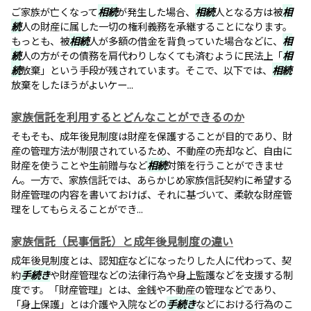
ご家族が亡くなって
相続
が発生した場合、
相続
人となる方は被
相
続
人の財産に属した一切の権利義務を承継することになります。
もっとも、被
相続
人が多額の借金を背負っていた場合などに、
相
続
人の方がその債務を肩代わりしなくても済むように民法上「
相
続
放棄」という手段が残されています。そこで、以下では、
相続
放棄をしたほうがよいケー...
家族信託を利用するとどんなことができるのか
そもそも、成年後見制度は財産を保護することが目的であり、財
産の管理方法が制限されているため、不動産の売却など、自由に
財産を使うことや生前贈与など
相続
対策を行うことができませ
ん。一方で、家族信託では、あらかじめ家族信託契約に希望する
財産管理の内容を書いておけば、それに基づいて、柔軟な財産管
理をしてもらえることができ...
家族信託（民事信託）と成年後見制度の違い
成年後見制度とは、認知症などになったりした人に代わって、契
約
手続き
や財産管理などの法律行為や身上監護などを支援する制
度です。「財産管理」とは、金銭や不動産の管理などであり、
「身上保護」とは介護や入院などの
手続き
などにおける行為のこ