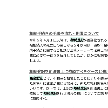
相続手続きの手順や流れ・期限について
令和６年４月１日以降は、
相続登記
が義務化される
被相続人の死亡日の翌日から５年以内は、遺族年金
続手続きに関するご相談は法務テーラー司法書士事
主に必要な手続きを紹介しましたが、ほかにも期限
しょう。
相続登記を司法書士に依頼すべきケースと費
相続登記
とは、不動産を相続したことにより不動産
た関係）に変動が生じる場合に、新たな権利関係を
いいます。以下では、上記の
相続登記
を司法書士に
依頼して
相続登記
を行う場合の費用についてご説明
に依頼すべ...