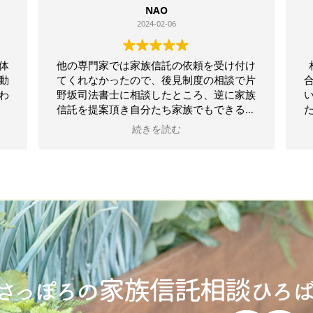
NAO
2024-02-06
体
他の専門家では家族信託の依頼を受け付け
動
てくれなかったので、後見制度の相談で片
わ
野坂司法書士に相談したところ、逆に家族
信託を提案頂き自分たち家族でもできるん
だと相談当日にとても安心することができ
続きを読む
ました。その後も特に不都合なく信託契約
を取り交わしました。その当日には銀行ま
で付き添ってもらい、不動産の信託手続き
もすんなり終わりました。親が後見制度は
絶対嫌だといっていたので家族信託ができ
て本当によかったです！最後に渡してもら
った書類もファイルにキレイにそろえても
らって大満足です。