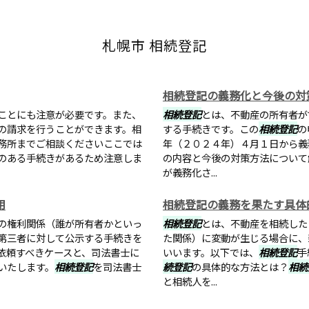
札幌市 相続登記
相続登記の義務化と今後の対
ことにも注意が必要です。また、
相続登記
とは、不動産の所有者が
の請求を行うことができます。相
する手続きです。この
相続登記
の
務所までご相談くださいここでは
年（２０２４年）４月１日から義
のある手続きがあるため注意しま
の内容と今後の対策方法について
が義務化さ...
用
相続登記の義務を果たす具体
の権利関係（誰が所有者かといっ
相続登記
とは、不動産を相続した
第三者に対して公示する手続きを
た関係）に変動が生じる場合に、
依頼すべきケースと、司法書士に
いいます。以下では、
相続登記
手
いたします。
相続登記
を司法書士
続登記
の具体的な方法とは？
相続
と相続人を...