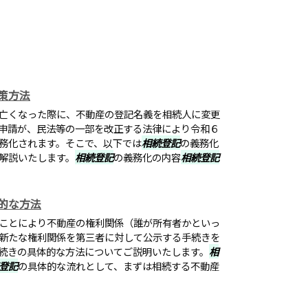
策方法
亡くなった際に、不動産の登記名義を相続人に変更
申請が、民法等の一部を改正する法律により令和６
務化されます。そこで、以下では
相続登記
の義務化
解説いたします。
相続登記
の義務化の内容
相続登記
的な方法
ことにより不動産の権利関係（誰が所有者かといっ
新たな権利関係を第三者に対して公示する手続きを
続きの具体的な方法についてご説明いたします。
相
登記
の具体的な流れとして、まずは相続する不動産