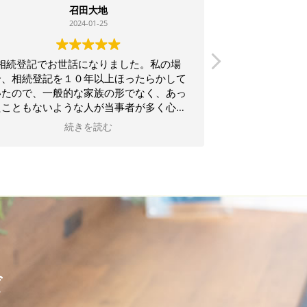
召田大地
2024-01-25
相続登記でお世話になりました。私の場
対応していただ
合、相続登記を１０年以上ほったらかして
丁寧で自分とし
いたので、一般的な家族の形でなく、あっ
やすく説明して
たこともないような人が当事者が多く心配
る事
で途方にくれていました。片野坂司法書士
すごく満足して
続きを読む
との初めての相談では、手続自体はこれか
らなのに、不安な気持ちから前向きな気持
ちになれました。たぶん調査とかは苦労か
けたと思いますがそんな様子はひとつも見
せられずに進めて頂き感謝しています。