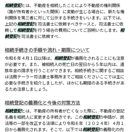
相続登記
とは、不動産を相続したことにより不動産の権利関係
（誰が所有者かといった関係）に変動が生じる場合に、新たな権
利関係を第三者に対して公示する手続きをいいます。以下では、
上記の
相続登記
を司法書士に依頼すべきケースと、司法書士に依
頼して
相続登記
を行う場合の費用についてご説明いたします。
相
続登記
を司法書士に依頼すべ...
相続手続きの手順や流れ・期限について
令和６年４月１日以降は、
相続登記
が義務化されることにも注意
が必要です。また、被相続人の死亡日の翌日から５年以内は、遺
族年金の請求を行うことができます。相続手続きに関するご相談
は法務テーラー司法書士事務所までご相談くださいここでは主に
必要な手続きを紹介しましたが、ほかにも期限のある手続きがあ
るため注意しましょう。
相続登記の義務化と今後の対策方法
相続登記
とは、不動産の所有者が亡くなった際に、不動産の登記
名義を相続人に変更する手続きです。この
相続登記
の申請が、民
法等の一部を改正する法律により令和６年（２０２４年）４月１
日から義務化されます。そこで、以下では
相続登記
の義務化の内