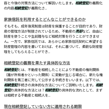
容と今後の対策方法について解説いたします。
相続登記
の義務化
の内容
相続登記
が義務化さ...
家族信託を利用するとどんなことができるのか
そもそも、成年後見制度は財産を保護することが目的であり、財
産の管理方法が制限されているため、不動産の
売却
など、自由に
財産を使うことや生前贈与など相続対策を行うことができませ
ん。一方で、家族信託では、あらかじめ家族信託契約に希望する
財産管理の内容を書いておけば、それに基づいて、柔軟な財産管
理をしてもらえることができ...
相続登記の義務を果たす具体的な方法
相続登記
とは、不動産を相続したことにより不動産の権利関係
（誰が所有者かといった関係）に変動が生じる場合に、新たな権
利関係を第三者に対して公示する手続きをいいます。以下では、
相続登記
手続きの具体的な方法についてご説明いたします。
相続
登記
の具体的な方法とは？
相続登記
の具体的な流れとして、まず
は相続する不動産と相続人を...
現在相続登記していない方に適用される期限