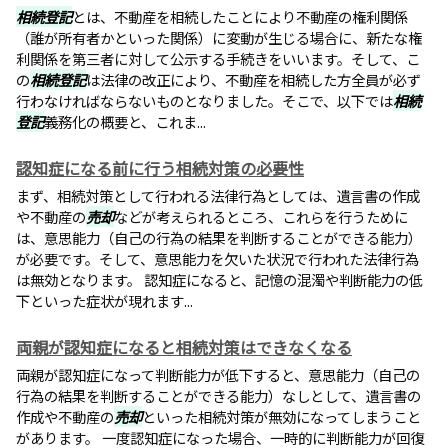
相続登記
とは、不動産を相続したことにより不動産の権利関係
（誰が所有者かといった関係）に変動が生じる場合に、新たな権
利関係を第三者に対して公示する手続きをいいます。そして、こ
の
相続登記
は法律の改正により、不動産を相続した方全員が必ず
行わなければならないものとなりました。そこで、以下では
相続
登記
義務化の概要と、これま...
認知症になる前に行う相続対策の必要性
まず、相続対策として行われる法律行為としては、遺言書の作成
や不動産の
売却
などが考えられるところ、これらを行うために
は、意思能力（自己の行為の結果を判断することができる能力）
が必要です。そして、意思能力を欠いた状況で行われた法律行為
は無効となります。 認知症になると、記憶の混濁や判断能力の低
下といった症状が現れます...
両親が認知症になると相続対策はできなくなる
両親が認知症になって判断能力が低下すると、意思能力（自己の
行為の結果を判断することができる能力）なしとして、遺言書の
作成や不動産の
売却
といった相続対策が無効になってしまうこと
があります。 一度認知症になった場合、一時的に判断能力が回復