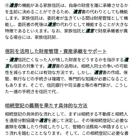
④
遺言
の機能がある家族信託は、自身の財産を誰に承継させるか
を生前に決めることができるため、
遺言
書の代わりとしても機能
します。家族信託は、委託者が生きている間は財産管理として機
能し、委託者の死後は
遺言
の代わりとして機能することが大きな
特徴であるといえます。なお、家族信託と
遺言
で財産承継者が異
なる場合には、家族信託契...
信託を活用した財産管理・資産承継をサポート
・
遺言
信託亡くなった人が残した財産をどうするかを指示する
遺
言
も信託の対象です。
遺言
書の活用は、相続人同士の争いの可能
性を減らすためには有効な方法です。しかし、
遺言
書の作成、保
管、執行などの手続きは複雑で、専門的な知識が必要になること
もあります。そこで、信託銀行や司法書士等の専門家が、こうし
た一連の手続きを信託で代...
相続登記の義務を果たす具体的な方法
相続登記の具体的な流れとして、まずは相続する不動産と相続人
を遺産分割協議や
遺言
を通じて決定し、その後相続登記に必要な
書類を収集したり作成したりして、管轄の法務局へ申請するとい
う流れを踏むこととなります。 そして、この相続登記に必要な書