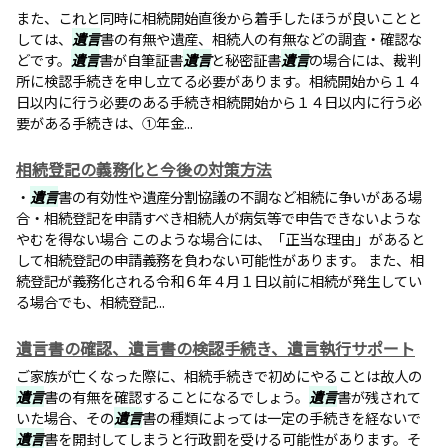
また、これと同時に相続開始直後から着手したほうが良いことと
しては、
遺言
書の有無や遺産、相続人の有無などの調査・確認な
どです。
遺言
書が自筆証書
遺言
と秘密証書
遺言
の場合には、裁判
所に検認手続きを申し立てる必要があります。相続開始から１４
日以内に行う必要のある手続き相続開始から１４日以内に行う必
要がある手続きは、①年金...
相続登記の義務化と今後の対策方法
・
遺言
書の有効性や遺産分割協議の不調など相続に争いがある場
合・相続登記を申請すべき相続人が病気等で申告できないような
やむを得ない場合 このような場合には、「正当な理由」があると
して相続登記の申請義務を負わない可能性があります。 また、相
続登記が義務化される令和６年４月１日以前に相続が発生してい
る場合でも、相続登記...
遺言書の確認、遺言書の検認手続き、遺言執行サポート
ご家族が亡くなった際に、相続手続きで初めにやることは故人の
遺言
書の有無を確認することになるでしょう。
遺言
書が残されて
いた場合、その
遺言
書の種類によっては一定の手続きを経ないで
遺言
書を開封してしまうと行政罰を受ける可能性があります。そ