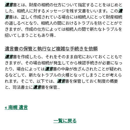
遺言
書とは、財産の相続の仕方について指定することをはじめと
した、相続人に対するメッセージを残す文書をいいます。この
遺
言
書は、正しく作成されている場合には相続人にとって財産相続
の道しるべとなり、相続人の間におけるトラブルを防ぐことがで
きますが、作成の仕方によっては相続人の間で新たなトラブルを
招いてしまうこともあり得...
遺言書の保管と執行など複雑な手続きを依頼
遺言
書を作成したら、それをそのまま自宅においておくこともで
きますが、その場合相続が発生してから検認手続きが必要になっ
たり、場合によっては
遺言
書の中身が改ざんされたことが疑われ
るなどして、新たなトラブルの火種となってしまうことが考えら
れます。そこで、以下では、
遺言
書を保管しておく制度の概要
と、司法書士に
遺言
書を保管...
« 南幌 遺言
一覧に戻る