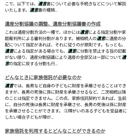
こで、以下では、
遺言
書について必要な手続きなどについて解説
いたします。
遺言
書の種類...
遺産分割協議の調整、遺産分割協議書の作成
これは遺産分割方法の一種で、ほかには
遺言
による指定分割や家
庭裁判所による審判分割があります。被相続人の
遺言
に遺産の分
配について指定があれば、それに従うのが原則です。もっとも、
遺言
による指定がある場合でも、
遺言
に分割を禁止する旨の記載
がない限り、遺産分割協議により遺産の全部又は一部について
遺
言
の指定に反する分割も行...
どんなときに家族信託が必要なのか
遺言
では、長男など自身の子どもに財産を承継させることはでき
ますが、長男の死後に孫に財産を承継させるなど、二次相続以降
のことは指定できません。この点、家族信託契約であれば、生前
に、自分の死後は長男に財産を承継させ、長男の死後は孫に財産
を承継させることができます。 ②障がいのある子どもを受益者に
したい場合子どもが障が...
家族信託を利用するとどんなことができるのか