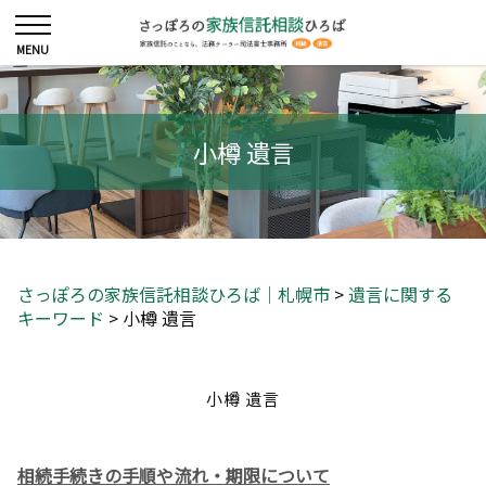
小樽 遺言
さっぽろの家族信託相談ひろば｜札幌市
>
遺言に関する
キーワード
>
小樽 遺言
小樽 遺言
相続手続きの手順や流れ・期限について