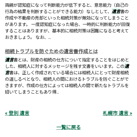
両親が認知症になって判断能力が低下すると、意思能力（自己の
行為の結果を判断することができる能力）なしとして、
遺言
書の
作成や不動産の売却といった相続対策が無効になってしまうこと
があります。 一度認知症になった場合、一時的に判断能力が回復
することはありますが、基本的に相続対策は困難になると考えて
おきましょう。 なお、...
相続トラブルを防ぐための遺言書作成とは
遺言
書とは、財産の相続の仕方について指定することをはじめと
した、相続人に対するメッセージを残す文書をいいます。この
遺
言
書は、正しく作成されている場合には相続人にとって財産相続
の道しるべとなり、相続人の間におけるトラブルを防ぐことがで
きますが、作成の仕方によっては相続人の間で新たなトラブルを
招いてしまうこともあり得...
« 登別 遺言
札幌市 遺言 »
一覧に戻る