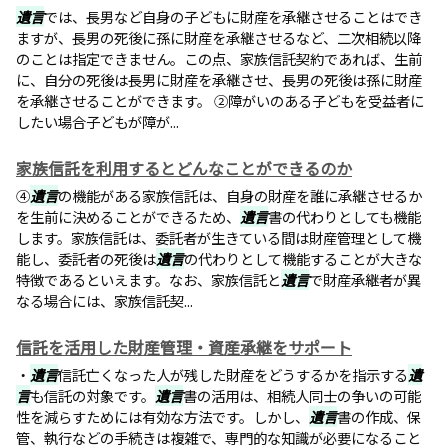
遺言
では、長男など自身の子どもに財産を承継させることはでき
ますが、長男の死後に孫に財産を承継させるなど、二次相続以降
のことは指定できません。この点、家族信託契約であれば、生前
に、自分の死後は長男に財産を承継させ、長男の死後は孫に財産
を承継させることができます。 ②障がいのある子どもを受益者に
したい場合子どもが障が...
家族信託を利用するとどんなことができるのか
④
遺言
の機能がある家族信託は、自身の財産を誰に承継させるか
を生前に決めることができるため、
遺言
書の代わりとしても機能
します。家族信託は、委託者が生きている間は財産管理として機
能し、委託者の死後は
遺言
の代わりとして機能することが大きな
特徴であるといえます。なお、家族信託と
遺言
で財産承継者が異
なる場合には、家族信託契...
信託を活用した財産管理・資産承継をサポート
・
遺言
信託亡くなった人が残した財産をどうするかを指示する
遺
言
も信託の対象です。
遺言
書の活用は、相続人同士の争いの可能
性を減らすためには有効な方法です。しかし、
遺言
書の作成、保
管、執行などの手続きは複雑で、専門的な知識が必要になること