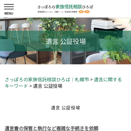
遺言 公証役場
さっぽろの家族信託相談ひろば｜札幌市
>
遺言に関する
キーワード
>
遺言 公証役場
遺言 公証役場
遺言書の保管と執行など複雑な手続きを依頼