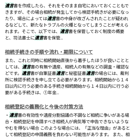
遺言
書を作成したら、それをそのまま自宅においておくこともで
きますが、その場合相続が発生してから検認手続きが必要になっ
たり、場合によっては
遺言
書の中身が改ざんされたことが疑われ
るなどして、新たなトラブルの火種となってしまうことが考えら
れます。そこで、以下では、
遺言
書を保管しておく制度の概要
と、司法書士に
遺言
書を保管...
相続手続きの手順や流れ・期限について
また、これと同時に相続開始直後から着手したほうが良いことと
しては、
遺言
書の有無や遺産、相続人の有無などの調査・確認な
どです。
遺言
書が自筆証書
遺言
と秘密証書
遺言
の場合には、裁判
所に検認手続きを申し立てる必要があります。相続開始から１４
日以内に行う必要のある手続き相続開始から１４日以内に行う必
要がある手続きは、①年金...
相続登記の義務化と今後の対策方法
・
遺言
書の有効性や遺産分割協議の不調など相続に争いがある場
合・相続登記を申請すべき相続人が病気等で申告できないような
やむを得ない場合 このような場合には、「正当な理由」があると
して相続登記の申請義務を負わない可能性があります。 また、相