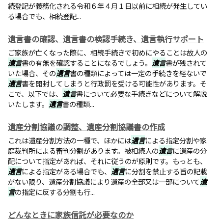
続登記が義務化される令和６年４月１日以前に相続が発生してい
る場合でも、相続登記...
遺言書の確認、遺言書の検認手続き、遺言執行サポート
ご家族が亡くなった際に、相続手続きで初めにやることは故人の
遺言
書の有無を確認することになるでしょう。
遺言
書が残されて
いた場合、その
遺言
書の種類によっては一定の手続きを経ないで
遺言
書を開封してしまうと行政罰を受ける可能性があります。そ
こで、以下では、
遺言
書について必要な手続きなどについて解説
いたします。
遺言
書の種類...
遺産分割協議の調整、遺産分割協議書の作成
これは遺産分割方法の一種で、ほかには
遺言
による指定分割や家
庭裁判所による審判分割があります。被相続人の
遺言
に遺産の分
配について指定があれば、それに従うのが原則です。もっとも、
遺言
による指定がある場合でも、
遺言
に分割を禁止する旨の記載
がない限り、遺産分割協議により遺産の全部又は一部について
遺
言
の指定に反する分割も行...
どんなときに家族信託が必要なのか