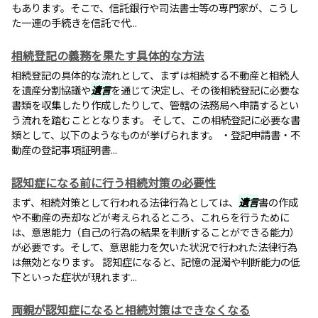
もあります。そこで、信託銀行や司法書士等の専門家が、こうし
た一連の手続きを信託で代...
相続登記の義務を果たす具体的な方法
相続登記の具体的な流れとして、まずは相続する不動産と相続人
を遺産分割協議や
遺言
を通じて決定し、その後相続登記に必要な
書類を収集したり作成したりして、管轄の法務局へ申請するとい
う流れを踏むこととなります。 そして、この相続登記に必要な書
類として、以下のようなものが挙げられます。 ・登記申請書・不
動産の登記事項証明書...
認知症になる前に行う相続対策の必要性
まず、相続対策として行われる法律行為としては、
遺言
書の作成
や不動産の売却などが考えられるところ、これらを行うために
は、意思能力（自己の行為の結果を判断することができる能力）
が必要です。そして、意思能力を欠いた状況で行われた法律行為
は無効となります。 認知症になると、記憶の混濁や判断能力の低
下といった症状が現れます...
両親が認知症になると相続対策はできなくなる